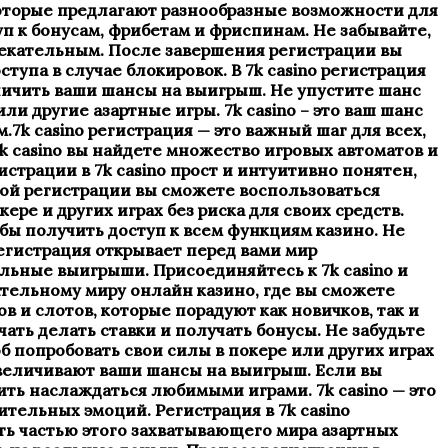
которые предлагают разнообразные возможности для
уп к бонусам, фрибетам и фриспинам. Не забывайте,
влекательным. После завершения регистрации вы
упа в случае блокировок. В 7k casino регистрация
личить ваши шансы на выигрыш. Не упустите шанс
ли другие азартные игры. 7k casino – это ваш шанс
7k casino регистрация — это важный шаг для всех,
7k casino вы найдете множество игровых автоматов и
страции в 7k casino прост и интуитивно понятен,
ной регистрации вы сможете воспользоваться
ре и других играх без риска для своих средств.
тобы получить доступ к всем функциям казино. Не
Регистрация открывает перед вами мир
ельные выигрыши. Присоединяйтесь к 7k casino и
кательному миру онлайн казино, где вы сможете
в и слотов, которые порадуют как новичков, так и
чать делать ставки и получать бонусы. Не забудьте
 попробовать свои силы в покере или других играх
 увеличивают ваши шансы на выигрыш. Если вы
ить наслаждаться любимыми играми. 7k casino — это
тельных эмоций. Регистрация в 7k casino
ать частью этого захватывающего мира азартных