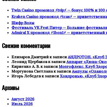
Twin Casino промокод ⚡️tvip⚡️ — бонус 100% и 1
Kraken Casino промокод ⚡️tcas⚡️ — приветствен
Шифр Воды
Фестиваль VK Fest Питер — Большие фестивали
Admiral X промокод ⚡️1bon1⚡️ — приветственный
Свежие комментарии
Елизаров Дмитрий
к записи
АНДРОТОН. «Клуб З
Леонид Щербаков
к записи
Аппарат «Дюна-Око»
Кириенко А. В.
к записи
Мозгофлекс. Клуб Здоро
Моргунова Светлана
к записи
Ампулы «Оданол».
Игорь Лебедев
к записи
Хондронью. «Клуб Здор
Архивы
Август 2026
Июль 2026