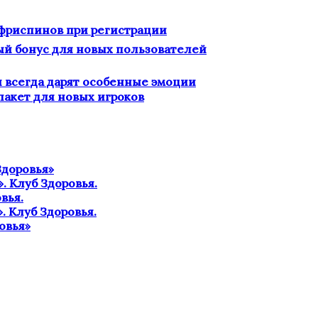
00 фриспинов при регистрации
ный бонус для новых пользователей
 всегда дарят особенные эмоции
 пакет для новых игроков
доровья»
. Клуб Здоровья.
вья.
 Клуб Здоровья.
овья»