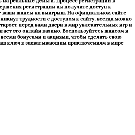
ь на реальные деньги. Процесс регистрации в
авершения регистрации вы получите доступ к
т ваши шансы на выигрыш. На официальном сайте
зникнут трудности с доступом к сайту, всегда можно
ткроет перед вами двери в мир увлекательных игр и
гает это онлайн казино. Воспользуйтесь шансом и
ь всеми бонусами и акциями, чтобы сделать свою
о ваш ключ к захватывающим приключениям в мире