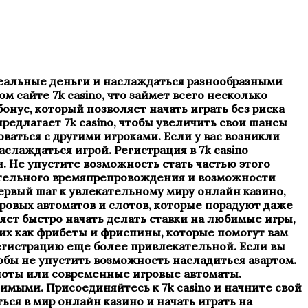
 реальные деньги и наслаждаться разнообразными
 сайте 7k casino, что займет всего несколько
нус, который позволяет начать играть без риска
редлагает 7k casino, чтобы увеличить свои шансы
оваться с другими игроками. Если у вас возникли
аслаждаться игрой. Регистрация в 7k casino
. Не упустите возможность стать частью этого
кательного времяпрепровождения и возможности
первый шаг к увлекательному миру онлайн казино,
гровых автоматов и слотов, которые порадуют даже
ляет быстро начать делать ставки на любимые игры,
аких как фрибеты и фриспины, которые помогут вам
регистрацию еще более привлекательной. Если вы
тобы не упустить возможность насладиться азартом.
 слоты или современные игровые автоматы.
жимыми. Присоединяйтесь к 7k casino и начните свой
ться в мир онлайн казино и начать играть на