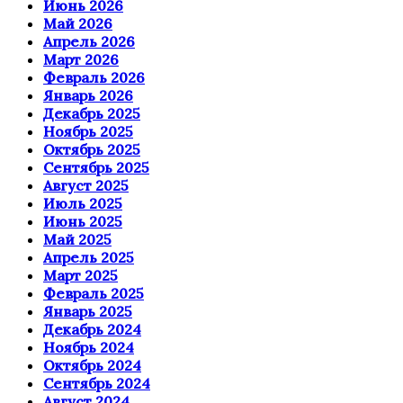
Июнь 2026
Май 2026
Апрель 2026
Март 2026
Февраль 2026
Январь 2026
Декабрь 2025
Ноябрь 2025
Октябрь 2025
Сентябрь 2025
Август 2025
Июль 2025
Июнь 2025
Май 2025
Апрель 2025
Март 2025
Февраль 2025
Январь 2025
Декабрь 2024
Ноябрь 2024
Октябрь 2024
Сентябрь 2024
Август 2024