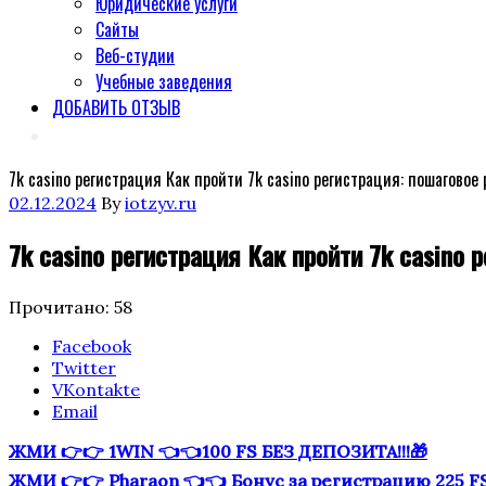
Юридические услуги
Сайты
Веб-студии
Учебные заведения
ДОБАВИТЬ ОТЗЫВ
7k casino регистрация Как пройти 7k casino регистрация: пошаговое
Posted
02.12.2024
By
iotzyv.ru
on
7k casino регистрация Как пройти 7k casino
Прочитано:
58
Поделиться
Facebook
"7k
Twitter
casino
VKontakte
регистрация
Email
Как
ЖМИ 👉👉 1WIN 👈👈100 FS БЕЗ ДЕПОЗИТА!!!🎁
пройти
7k
ЖМИ 👉👉 Pharaon 👈👈 Бонус за регистрацию 225 F