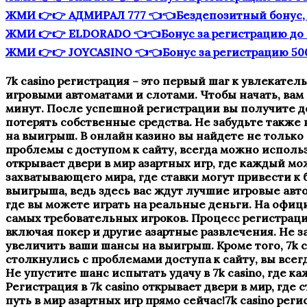
casino
ЖМИ 👉👉 АДМИРАЛ 777 👈👈Бездепозитный бонус, з
регистрация:
ЖМИ 👉👉 ELDORADO 👈👈Бонус за регистрацию до 
пошаговое
руководство
ЖМИ 👉👉 JOYCASINO 👈👈Бонус за регистрацию 500
для
новичков"
7k casino регистрация – это первый шаг к увлекате
игровыми автоматами и слотами. Чтобы начать, вам
минут. После успешной регистрации вы получите до
потерять собственные средства. Не забудьте также
на выигрыш. В онлайн казино вы найдете не только 
проблемы с доступом к сайту, всегда можно использо
открывает двери в мир азартных игр, где каждый м
захватывающего мира, где ставки могут привести 
выигрыша, ведь здесь вас ждут лучшие игровые авт
где вы можете играть на реальные деньги. На офиц
самых требовательных игроков. Процесс регистрации
включая покер и другие азартные развлечения. Не з
увеличить ваши шансы на выигрыш. Кроме того, 7k 
столкнулись с проблемами доступа к сайту, вы всег
Не упустите шанс испытать удачу в 7k casino, где 
Регистрация в 7k casino открывает двери в мир, гд
путь в мир азартных игр прямо сейчас!7k casino реги