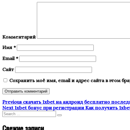
Комментарий
Имя
*
Email
*
Сайт
Сохранить моё имя, email и адрес сайта в этом 
Навигация
Previous
Previous
скачать 1xbet на андроид бесплатно послед
Post
Next
Next
1xbet бонус при регистрации Как получить 1xb
по
Post
Search
Search
for:
записям
Свежие записи