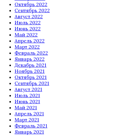
Октябрь 2022
Сентябрь 2022
Август 2022
Июль 2022
Июнь 2022
Май 2022
Апрель 2022
Март 2022
Февраль 2022
Январь 2022
Декабрь 2021
Ноябрь 2021
Октябрь 2021
Сентябрь 2021
Август 2021
Июль 2021
Июнь 2021
Май 2021
Апрель 2021
Март 2021
Февраль 2021
Январь 2021