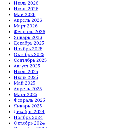
Июль 2026
Июнь 2026
Май 2026
Апрель 2026
Март 2026
Февраль 2026
Январь 2026
Декабрь 2025
Ноябрь 2025
Октябрь 2025
Сентябрь 2025
Август 2025
Июль 2025
Июнь 2025
Май 2025
Апрель 2025
Март 2025
Февраль 2025
Январь 2025
Декабрь 2024
Ноябрь 2024
Октябрь 2024