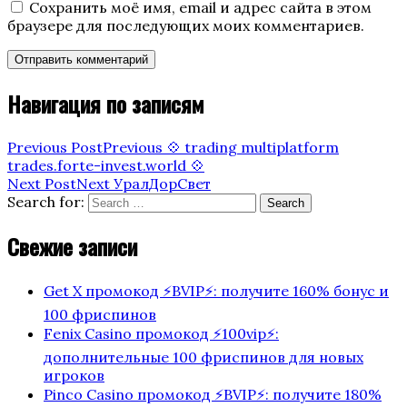
Сохранить моё имя, email и адрес сайта в этом
браузере для последующих моих комментариев.
Навигация по записям
Previous Post
Previous
💠 trading multiplatform
trades.forte-invest.world 💠
Next Post
Next
УралДорСвет
Search for:
Search
Свежие записи
Get X промокод ⚡️BVIP⚡️: получите 160% бонус и
100 фриспинов
Fenix Casino промокод ⚡️100vip⚡️:
дополнительные 100 фриспинов для новых
игроков
Pinco Casino промокод ⚡️BVIP⚡️: получите 180%