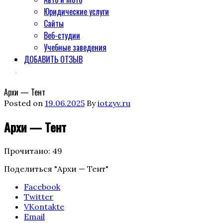
Юридические услуги
Сайты
Веб-студии
Учебные заведения
ДОБАВИТЬ ОТЗЫВ
Архи — Тент
Posted on
19.06.2025
By
iotzyv.ru
Архи — Тент
Прочитано:
49
Поделиться "Архи — Тент"
Facebook
Twitter
VKontakte
Email