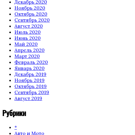
Декабрь 2020
Ноябрь 2020
Октябрь 2020
Сентябрь 2020
Август 2020
Июль 2020
Июнь 2020
Май 2020
Апрель 2020
Март 2020
Февраль 2020
Январь 2020
Декабрь 2019
Ноябрь 2019
Октябрь 2019
Сентябрь 2019
Август 2019
Рубрики
*
Авто и Мото