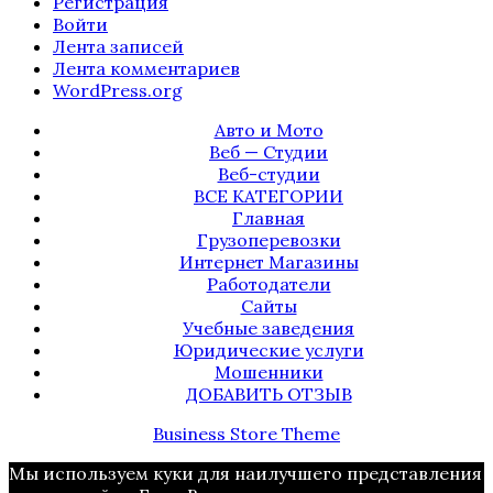
Регистрация
Войти
Лента записей
Лента комментариев
WordPress.org
Авто и Мото
Веб — Студии
Веб-студии
ВСЕ КАТЕГОРИИ
Главная
Грузоперевозки
Интернет Магазины
Работодатели
Сайты
Учебные заведения
Юридические услуги
Мошенники
ДОБАВИТЬ ОТЗЫВ
Business Store Theme
Мы используем куки для наилучшего представления