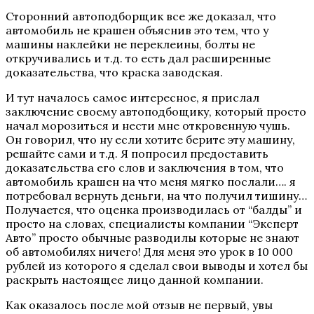
Сторонний автоподборщик все же доказал, что
автомобиль не крашен объяснив это тем, что у
машины наклейки не переклеины, болты не
откручивались и т.д. то есть дал расширенные
доказательства, что краска заводская.
И тут началось самое интересное, я прислал
заключение своему автоподбощику, который просто
начал морозиться и нести мне откровенную чушь.
Он говорил, что ну если хотите берите эту машину,
решайте сами и т.д. Я попросил предоставить
доказательства его слов и заключения в том, что
автомобиль крашен на что меня мягко послали…. я
потребовал вернуть деньги, на что получил тишину…
Получается, что оценка производилась от “балды” и
просто на словах, специалисты компании “Эксперт
Авто” просто обычные разводилы которые не знают
об автомобилях ничего! Для меня это урок в 10 000
рублей из которого я сделал свои выводы и хотел бы
раскрыть настоящее лицо данной компании.
Как оказалось после мой отзыв не первый, увы