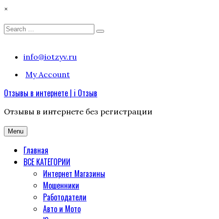
×
Search
Search
for:
Skip
info@iotzyv.ru
to
My Account
content
Отзывы в интернете | i Отзыв
Отзывы в интернете без регистрации
Menu
Главная
ВСЕ КАТЕГОРИИ
Интернет Магазины
Мошенники
Работодатели
Авто и Мото