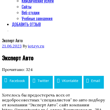
Юридические услуги
Сайты
Веб-студии
Учебные заведения
ДОБАВИТЬ ОТЗЫВ
Эксперт Авто
Posted
21.06.2023
By
iotzyv.ru
on
Эксперт Авто
Прочитано:
324
Facebook
Twitter
VKontakte
Email
Хотелось бы предостеречь всех от
недобросовестных “специалистов” по авто подбору
от компании “Эксперт Авто”. сайт компании
https://expertvauto.ru/, адрес: Варшавское ш., 28А,