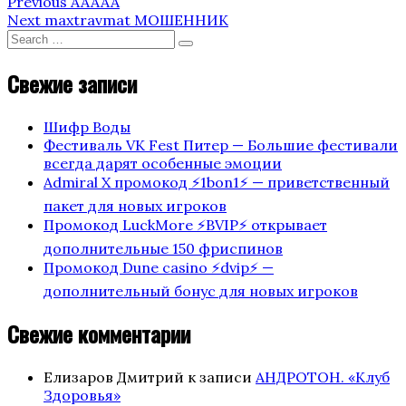
Навигация
Previous
Previous
ААААА
Post
Next
Next
maxtravmat МОШЕННИК
по
Post
Search
Search
for:
записям
Свежие записи
Шифр Воды
Фестиваль VK Fest Питер — Большие фестивали
всегда дарят особенные эмоции
Admiral X промокод ⚡️1bon1⚡️ — приветственный
пакет для новых игроков
Промокод LuckMore ⚡️BVIP⚡️ открывает
дополнительные 150 фриспинов
Промокод Dune casino ⚡️dvip⚡️ —
дополнительный бонус для новых игроков
Свежие комментарии
Елизаров Дмитрий
к записи
АНДРОТОН. «Клуб
Здоровья»