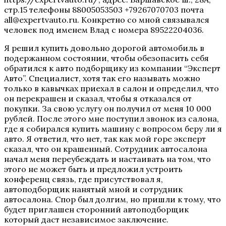
стр.15 телефоны 88005053503 +79267070703 почта
all@expertvauto.ru. Конкретно со мной связывался
человек под именем Влад с номера 89522204036.
Я решил купить довольно дорогой автомобиль в
подержанном состоянии, чтобы обезопасить себя
обратился к авто подборщику из компании “Эксперт
Авто”. Специалист, хотя так его называть можно
только в кавычках приехал в салон и определил, что
он перекрашен и сказал, чтобы я отказался от
покупки. За свою услугу он получил от меня 10 000
рублей. После этого мне поступил звонок из салона,
где я собирался купить машину с вопросом беру ли я
авто. Я ответил, что нет, так как мой горе эксперт
сказал, что он крашенный. Сотрудник автосалона
начал меня переубеждать и настаивать на том, что
этого не может быть и предложил устроить
конференц связь, где присутствовал я,
автоподборщик нанятый мной и сотрудник
автосалона. Спор был долгим, но пришли к тому, что
будет приглашен сторонний автоподборщик
который даст независимое заключение.