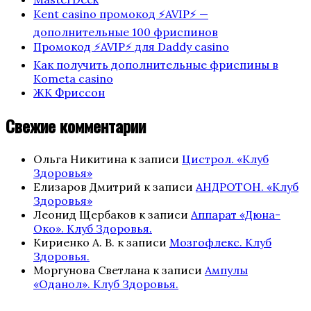
Kent casino промокод ⚡️AVIP⚡️ —
дополнительные 100 фриспинов
Промокод ⚡️AVIP⚡️ для Daddy casino
Как получить дополнительные фриспины в
Kometa casino
ЖК Фриссон
Свежие комментарии
Ольга Никитина
к записи
Цистрол. «Клуб
Здоровья»
Елизаров Дмитрий
к записи
АНДРОТОН. «Клуб
Здоровья»
Леонид Щербаков
к записи
Аппарат «Дюна-
Око». Клуб Здоровья.
Кириенко А. В.
к записи
Мозгофлекс. Клуб
Здоровья.
Моргунова Светлана
к записи
Ампулы
«Оданол». Клуб Здоровья.