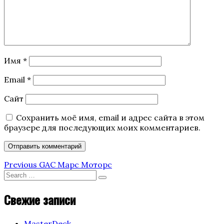
Имя
*
Email
*
Сайт
Сохранить моё имя, email и адрес сайта в этом
браузере для последующих моих комментариев.
Навигация
Previous
Previous
GAC Марс Моторс
Post
Search
по
Search
for:
Свежие записи
записям
MasterDeck