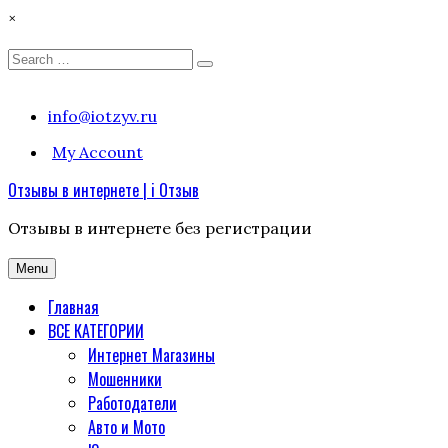
×
Search
Search
for:
Skip
info@iotzyv.ru
to
My Account
content
Отзывы в интернете | i Отзыв
Отзывы в интернете без регистрации
Menu
Главная
ВСЕ КАТЕГОРИИ
Интернет Магазины
Мошенники
Работодатели
Авто и Мото