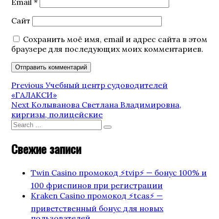
Email
*
Сайт
Сохранить моё имя, email и адрес сайта в этом
браузере для последующих моих комментариев.
Навигация
Previous
Previous
Учебный центр судоводителей
Post
«ГАЛАКСИ»
по
Next
Next
Колыванова Светлана Владимировна,
Post
киргизы, полицейские
записям
Search
Search
for:
Свежие записи
Twin Casino промокод ⚡️tvip⚡️ — бонус 100% и
100 фриспинов при регистрации
Kraken Casino промокод ⚡️tcas⚡️ —
приветственный бонус для новых
пользователей