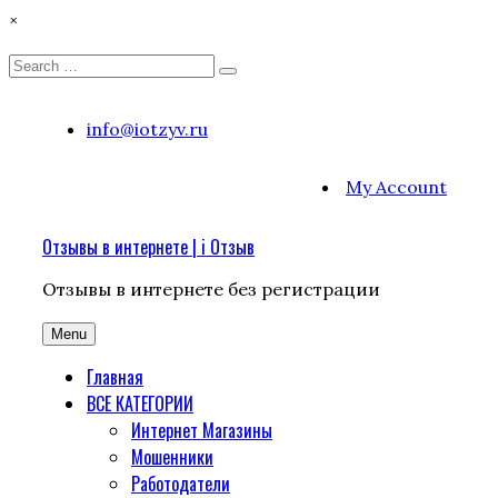
×
Search
Search
for:
Skip
info@iotzyv.ru
to
content
My Account
Отзывы в интернете | i Отзыв
Отзывы в интернете без регистрации
Menu
Главная
ВСЕ КАТЕГОРИИ
Интернет Магазины
Мошенники
Работодатели