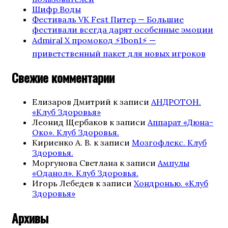
Шифр Воды
Фестиваль VK Fest Питер — Большие
фестивали всегда дарят особенные эмоции
Admiral X промокод ⚡️1bon1⚡️ —
приветственный пакет для новых игроков
Свежие комментарии
Елизаров Дмитрий
к записи
АНДРОТОН.
«Клуб Здоровья»
Леонид Щербаков
к записи
Аппарат «Дюна-
Око». Клуб Здоровья.
Кириенко А. В.
к записи
Мозгофлекс. Клуб
Здоровья.
Моргунова Светлана
к записи
Ампулы
«Оданол». Клуб Здоровья.
Игорь Лебедев
к записи
Хондронью. «Клуб
Здоровья»
Архивы