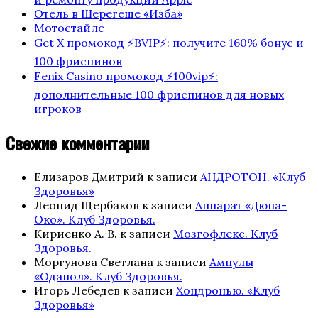
Отель в Шерегеше «Изба»
Мотостайлс
Get X промокод ⚡️BVIP⚡️: получите 160% бонус и
100 фриспинов
Fenix Casino промокод ⚡️100vip⚡️:
дополнительные 100 фриспинов для новых
игроков
Свежие комментарии
Елизаров Дмитрий
к записи
АНДРОТОН. «Клуб
Здоровья»
Леонид Щербаков
к записи
Аппарат «Дюна-
Око». Клуб Здоровья.
Кириенко А. В.
к записи
Мозгофлекс. Клуб
Здоровья.
Моргунова Светлана
к записи
Ампулы
«Оданол». Клуб Здоровья.
Игорь Лебедев
к записи
Хондронью. «Клуб
Здоровья»