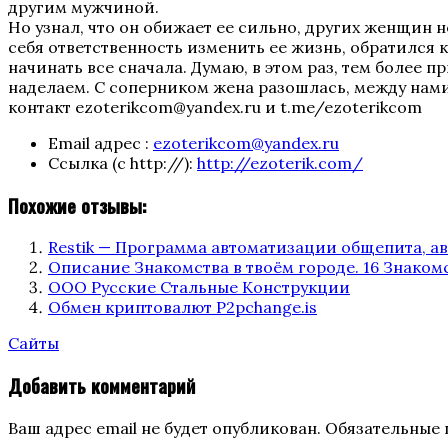
другим мужчиной.
приворот
Но узнал, что он обижает ее сильно, других женщин н
жены
себя ответственность изменить ее жизнь, обратился к
и
начинать все сначала. Думаю, в этом раз, тем более
разведение
наделаем. С соперником жена разошлась, между нами
судеб
контакт ezoterikcom@yandex.ru и t.me/ezoterikcom
с
соперником"
Email адрес :
ezoterikcom@yandex.ru
Ссылка (с http://):
http://ezoterik.com/
Похожие отзывы:
Restik — Программа автоматизации общепита, а
Описание Знакомства в твоём городе. 16 Знакомс
ООО Русские Стальные Конструкции
Обмен криптовалют P2pchange.is
Categories
Сайты
Добавить комментарий
Ваш адрес email не будет опубликован.
Обязательные 