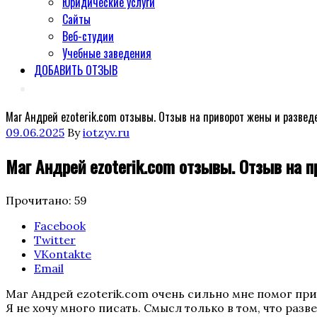
Юридические услуги
Сайты
Веб-студии
Учебные заведения
ДОБАВИТЬ ОТЗЫВ
Маг Андрей ezoterik.com отзывы. Отзыв на приворот жены и развед
Posted
09.06.2025
By
iotzyv.ru
on
Маг Андрей ezoterik.com отзывы. Отзыв на 
Прочитано:
59
Поделиться
Facebook
"Маг
Twitter
Андрей
VKontakte
ezoterik.com
Email
отзывы.
Маг Андрей ezoterik.com очень сильно мне помог пр
Отзыв
Я не хочу много писать. Смысл только в том, что разв
на