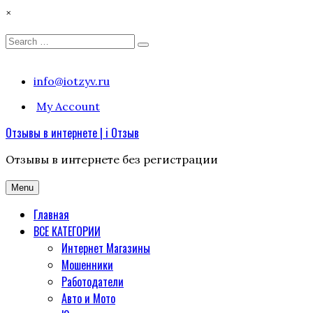
×
Search
Search
for:
Skip
info@iotzyv.ru
to
My Account
content
Отзывы в интернете | i Отзыв
Отзывы в интернете без регистрации
Menu
Главная
ВСЕ КАТЕГОРИИ
Интернет Магазины
Мошенники
Работодатели
Авто и Мото