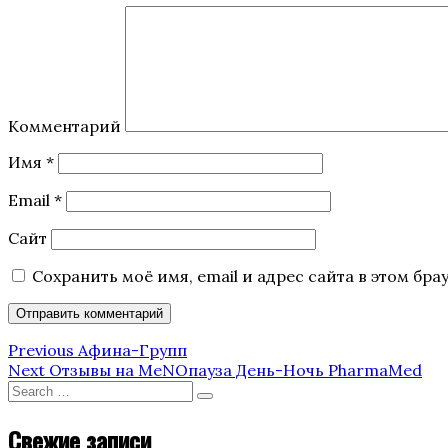
Комментарий
Имя
*
Email
*
Сайт
Сохранить моё имя, email и адрес сайта в этом б
Навигация
Previous
Previous
Афина-Групп
Post
Next
Next
Отзывы на МеNOпауза День-Ночь PharmaMed
по
Post
Search
Search
for:
записям
Свежие записи