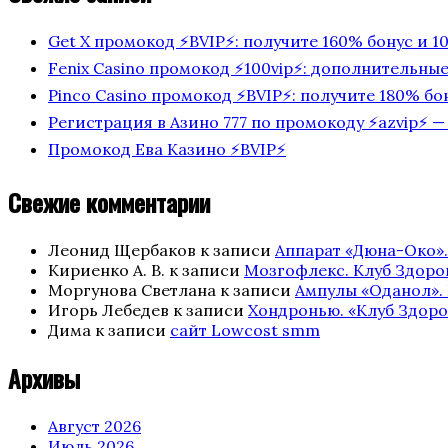
Get X промокод ⚡️BVIP⚡️: получите 160% бонус и 
Fenix Casino промокод ⚡️100vip⚡️: дополнительн
Pinco Casino промокод ⚡️BVIP⚡️: получите 180% б
Регистрация в Азино 777 по промокоду ⚡️azvip⚡️
Промокод Ева Казино ⚡️BVIP⚡️
Свежие комментарии
Леонид Щербаков
к записи
Аппарат «Дюна-Око».
Кириенко А. В.
к записи
Мозгофлекс. Клуб Здоро
Моргунова Светлана
к записи
Ампулы «Оданол». 
Игорь Лебедев
к записи
Хондронью. «Клуб Здоро
Дима
к записи
сайт Lowcost smm
Архивы
Август 2026
Июль 2026