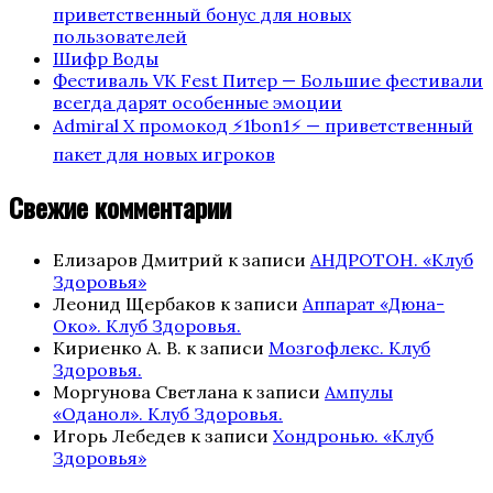
приветственный бонус для новых
пользователей
Шифр Воды
Фестиваль VK Fest Питер — Большие фестивали
всегда дарят особенные эмоции
Admiral X промокод ⚡️1bon1⚡️ — приветственный
пакет для новых игроков
Свежие комментарии
Елизаров Дмитрий
к записи
АНДРОТОН. «Клуб
Здоровья»
Леонид Щербаков
к записи
Аппарат «Дюна-
Око». Клуб Здоровья.
Кириенко А. В.
к записи
Мозгофлекс. Клуб
Здоровья.
Моргунова Светлана
к записи
Ампулы
«Оданол». Клуб Здоровья.
Игорь Лебедев
к записи
Хондронью. «Клуб
Здоровья»