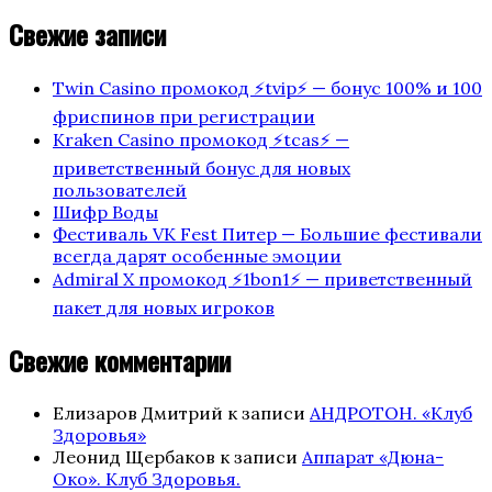
Свежие записи
Twin Casino промокод ⚡️tvip⚡️ — бонус 100% и 100
фриспинов при регистрации
Kraken Casino промокод ⚡️tcas⚡️ —
приветственный бонус для новых
пользователей
Шифр Воды
Фестиваль VK Fest Питер — Большие фестивали
всегда дарят особенные эмоции
Admiral X промокод ⚡️1bon1⚡️ — приветственный
пакет для новых игроков
Свежие комментарии
Елизаров Дмитрий
к записи
АНДРОТОН. «Клуб
Здоровья»
Леонид Щербаков
к записи
Аппарат «Дюна-
Око». Клуб Здоровья.