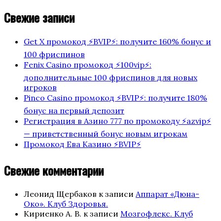
записям
for:
Свежие записи
Get X промокод ⚡️BVIP⚡️: получите 160% бонус и
100 фриспинов
Fenix Casino промокод ⚡️100vip⚡️:
дополнительные 100 фриспинов для новых
игроков
Pinco Casino промокод ⚡️BVIP⚡️: получите 180%
бонус на первый депозит
Регистрация в Азино 777 по промокоду ⚡️azvip⚡️
— приветственный бонус новым игрокам
Промокод Ева Казино ⚡️BVIP⚡️
Свежие комментарии
Леонид Щербаков
к записи
Аппарат «Дюна-
Око». Клуб Здоровья.
Кириенко А. В.
к записи
Мозгофлекс. Клуб