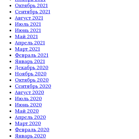
Октябрь 2021
Сентябрь 2021
Август 2021
Июль 2021
Июнь 2021
Май 2021
Апрель 2021
Март 2021
Февраль 2021
Январь 2021
Декабрь 2020
Ноябрь 2020
Октябрь 2020
Сентябрь 2020
Август 2020
Июль 2020
Июнь 2020
Май 2020
Апрель 2020
Март 2020
Февраль 2020
Январь 2020