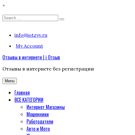
×
Search
Search
for:
Skip
info@iotzyv.ru
to
My Account
content
Отзывы в интернете | i Отзыв
Отзывы в интернете без регистрации
Menu
Главная
ВСЕ КАТЕГОРИИ
Интернет Магазины
Мошенники
Работодатели
Авто и Мото