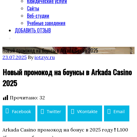
Юридические услуги
Сайты
Веб-студии
Учебные заведения
ДОБАВИТЬ ОТЗЫВ
Новый промокод на боунсы в Arkada Casino 2025
Posted
23.07.2025
By
iotzyv.ru
on
Новый промокод на боунсы в Arkada Casino
2025
Прочитано:
32
Facebook
Twitter
VKontakte
Email
Arkada Casino промокод на бонус в 2025 году ❗️ L100