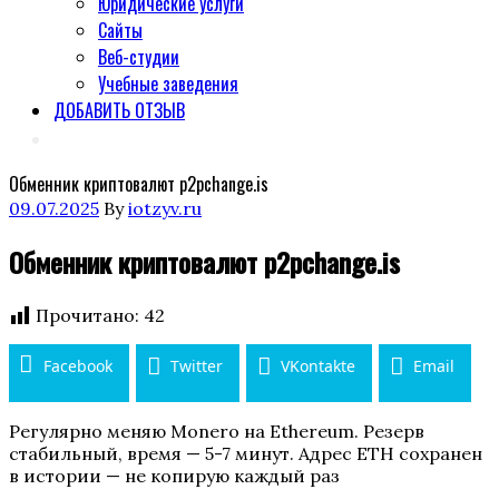
Юридические услуги
Сайты
Веб-студии
Учебные заведения
ДОБАВИТЬ ОТЗЫВ
Обменник криптовалют p2pchange.is
Posted
09.07.2025
By
iotzyv.ru
on
Обменник криптовалют p2pchange.is
Прочитано:
42
Facebook
Twitter
VKontakte
Email
Регулярно меняю Monero на Ethereum. Резерв
стабильный, время — 5-7 минут. Адрес ETH сохранен
в истории — не копирую каждый раз