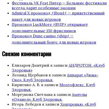
Фестиваль VK Fest Питер — Большие фестивали
всегда дарят особенные эмоции
Admiral X промокод ⚡️1bon1⚡️ — приветственный
пакет для новых игроков
Промокод LuckMore ⚡️BVIP⚡️ открывает
дополнительные 150 фриспинов
Промокод Dune casino ⚡️dvip⚡️ —
дополнительный бонус для новых игроков
Свежие комментарии
Елизаров Дмитрий
к записи
АНДРОТОН. «Клуб
Здоровья»
Леонид Щербаков
к записи
Аппарат «Дюна-
Око». Клуб Здоровья.
Кириенко А. В.
к записи
Мозгофлекс. Клуб
Здоровья.
Моргунова Светлана
к записи
Ампулы
«Оданол». Клуб Здоровья.
Игорь Лебедев
к записи
Хондронью. «Клуб