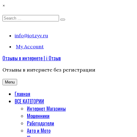
×
Search
Search
for:
Skip
info@iotzyv.ru
to
My Account
content
Отзывы в интернете | i Отзыв
Отзывы в интернете без регистрации
Menu
Главная
ВСЕ КАТЕГОРИИ
Интернет Магазины
Мошенники
Работодатели
Авто и Мото