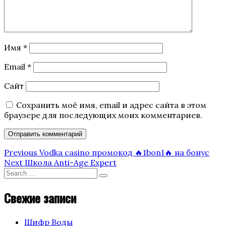
Имя
*
Email
*
Сайт
Сохранить моё имя, email и адрес сайта в этом
браузере для последующих моих комментариев.
Навигация
Previous
Previous
Vodka casino промокод 🔥1bon1🔥 на бонус
Post
Next
Next
Школа Anti-Age Expert
по
Post
Search
Search
for:
записям
Свежие записи
Шифр Воды