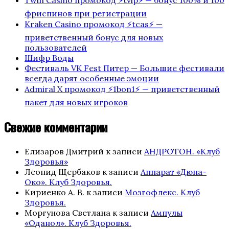
Twin Casino промокод ⚡️tvip⚡️ — бонус 100% и 100
фриспинов при регистрации
Kraken Casino промокод ⚡️tcas⚡️ —
приветственный бонус для новых
пользователей
Шифр Воды
Фестиваль VK Fest Питер — Большие фестивали
всегда дарят особенные эмоции
Admiral X промокод ⚡️1bon1⚡️ — приветственный
пакет для новых игроков
Свежие комментарии
Елизаров Дмитрий
к записи
АНДРОТОН. «Клуб
Здоровья»
Леонид Щербаков
к записи
Аппарат «Дюна-
Око». Клуб Здоровья.
Кириенко А. В.
к записи
Мозгофлекс. Клуб
Здоровья.
Моргунова Светлана
к записи
Ампулы
«Оданол». Клуб Здоровья.