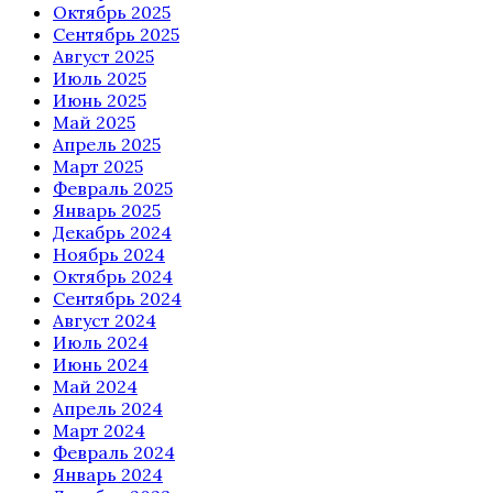
Октябрь 2025
Сентябрь 2025
Август 2025
Июль 2025
Июнь 2025
Май 2025
Апрель 2025
Март 2025
Февраль 2025
Январь 2025
Декабрь 2024
Ноябрь 2024
Октябрь 2024
Сентябрь 2024
Август 2024
Июль 2024
Июнь 2024
Май 2024
Апрель 2024
Март 2024
Февраль 2024
Январь 2024