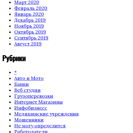
Март 2020
Февраль 2020
Январь 2020
Декабрь 2019
Ноябрь 2019
Октябрь 2019
Сентябрь 2019
Август 2019
Рубрики
*
Авто и Мото
Банки
Веб студии
Грузоперевозки
Интернет Магазины
Инфобизнесс
Медицинские учреждения
Мошенники
Не могу определится
Работодатели