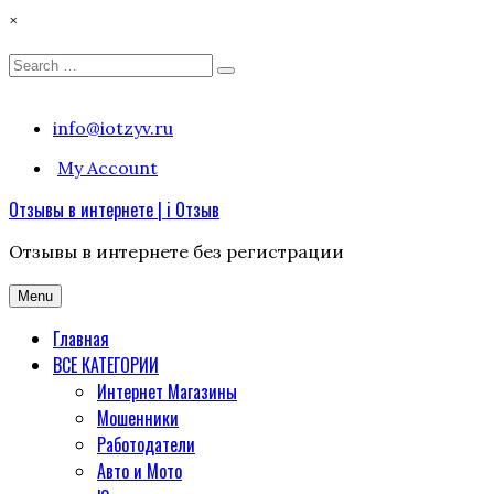
×
Search
Search
for:
Skip
info@iotzyv.ru
to
My Account
content
Отзывы в интернете | i Отзыв
Отзывы в интернете без регистрации
Menu
Главная
ВСЕ КАТЕГОРИИ
Интернет Магазины
Мошенники
Работодатели
Авто и Мото