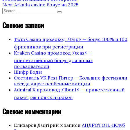
Навигация
Post
Next
Next
Arkada casino бонус на 2025
по
Post
Search
Search
for:
записям
Свежие записи
Twin Casino промокод ⚡️tvip⚡️ — бонус 100% и 100
фриспинов при регистрации
Kraken Casino промокод ⚡️tcas⚡️ —
приветственный бонус для новых
пользователей
Шифр Воды
Фестиваль VK Fest Питер — Большие фестивали
всегда дарят особенные эмоции
Admiral X промокод ⚡️1bon1⚡️ — приветственный
пакет для новых игроков
Свежие комментарии
Елизаров Дмитрий
к записи
АНДРОТОН. «Клуб