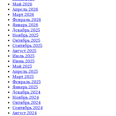
Май 2026
Апрель 2026
Март 2026
Февраль 2026
Январь 2026
Декабрь 2025
Ноябрь 2025
Октябрь 2025
Сентябрь 2025
Август 2025
Июль 2025
Июнь 2025
Май 2025
Апрель 2025
Март 2025
Февраль 2025
Январь 2025
Декабрь 2024
Ноябрь 2024
Октябрь 2024
Сентябрь 2024
Август 2024