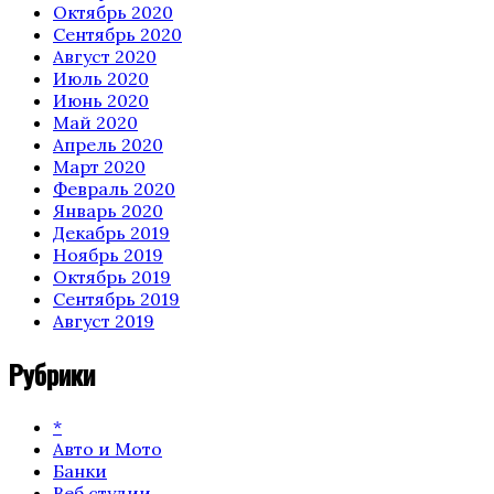
Октябрь 2020
Сентябрь 2020
Август 2020
Июль 2020
Июнь 2020
Май 2020
Апрель 2020
Март 2020
Февраль 2020
Январь 2020
Декабрь 2019
Ноябрь 2019
Октябрь 2019
Сентябрь 2019
Август 2019
Рубрики
*
Авто и Мото
Банки
Веб студии