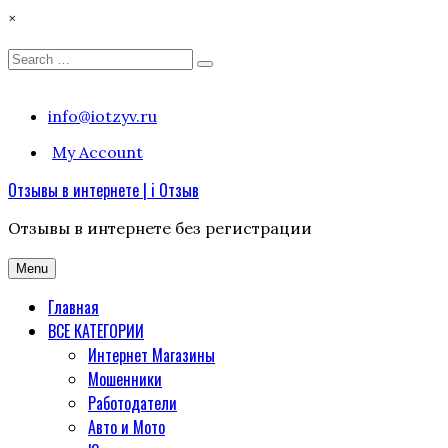
×
Search
Search
for:
Skip
info@iotzyv.ru
to
My Account
content
Отзывы в интернете | i Отзыв
Отзывы в интернете без регистрации
Menu
Главная
ВСЕ КАТЕГОРИИ
Интернет Магазины
Мошенники
Работодатели
Авто и Мото