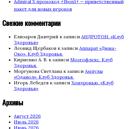
Admiral X промокод ⚡️1bon1⚡️ — приветственный
пакет для новых игроков
Свежие комментарии
Елизаров Дмитрий
к записи
АНДРОТОН. «Клуб
Здоровья»
Леонид Щербаков
к записи
Аппарат «Дюна-
Око». Клуб Здоровья.
Кириенко А. В.
к записи
Мозгофлекс. Клуб
Здоровья.
Моргунова Светлана
к записи
Ампулы
«Оданол». Клуб Здоровья.
Игорь Лебедев
к записи
Хондронью. «Клуб
Здоровья»
Архивы
Август 2026
Июль 2026
Июнь 2026