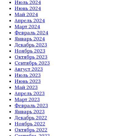
Июль 2024
Июнь 2024
Май 2024
Апрель 2024
Март 2024
Февраль 2024
Январь 2024
Декабрь 2023
Ноябрь 2023
Октябрь 2023
Сентябрь 2023
Август 2023
Июль 2023
Июнь 2023
Май 2023
Апрель 2023
Март 2023
Февраль 2023
Январь 2023
Декабрь 2022
Ноябрь 2022
Октябрь 2022
Сентябрь 2022