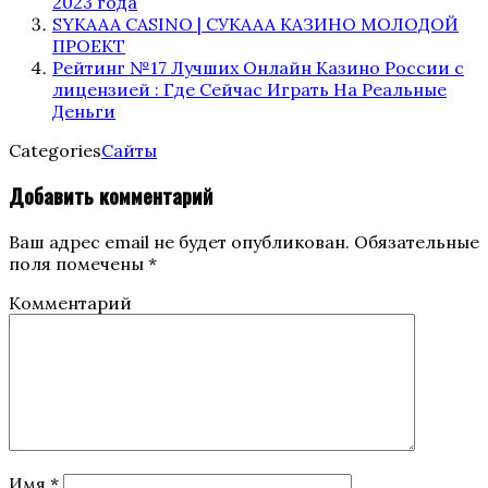
2023 года
SYKAAA CASINO | СУКААА КАЗИНО МОЛОДОЙ
ПРОЕКТ
Рейтинг №17 Лучших Онлайн Казино России с
лицензией : Где Сейчас Играть На Реальные
Деньги
Categories
Сайты
Добавить комментарий
Ваш адрес email не будет опубликован.
Обязательные
поля помечены
*
Комментарий
Имя
*