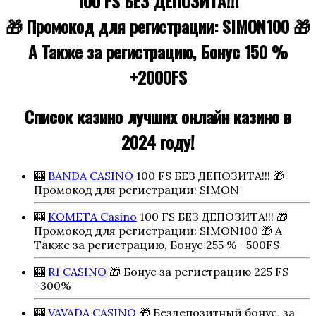
100 FS БЕЗ ДЕПОЗИТА!!!
🎁 Промокод для регистрации: SIMON100 🎁
А Также за регистрацию, Бонус 150 %
+2000FS
Список казино лучших онлайн казино в
2024 году!
🎰
BANDA CASINO
100 FS БЕЗ ДЕПОЗИТА!!! 🎁
Промокод для регистрации: SIMON
🎰
KOMETA Casino
100 FS БЕЗ ДЕПОЗИТА!!! 🎁
Промокод для регистрации: SIMON100 🎁 А
Также за регистрацию, Бонус 255 % +500FS
🎰
R1 CASINO
🎁 Бонус за регистрацию 225 FS
+300%
🎰
VAVADA CASINO
🎁 Бездепозитный бонус, за