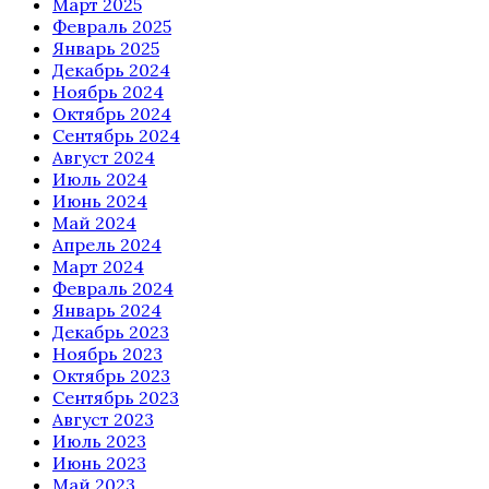
Март 2025
Февраль 2025
Январь 2025
Декабрь 2024
Ноябрь 2024
Октябрь 2024
Сентябрь 2024
Август 2024
Июль 2024
Июнь 2024
Май 2024
Апрель 2024
Март 2024
Февраль 2024
Январь 2024
Декабрь 2023
Ноябрь 2023
Октябрь 2023
Сентябрь 2023
Август 2023
Июль 2023
Июнь 2023
Май 2023