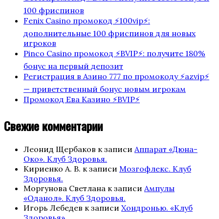
100 фриспинов
Fenix Casino промокод ⚡️100vip⚡️:
дополнительные 100 фриспинов для новых
игроков
Pinco Casino промокод ⚡️BVIP⚡️: получите 180%
бонус на первый депозит
Регистрация в Азино 777 по промокоду ⚡️azvip⚡️
— приветственный бонус новым игрокам
Промокод Ева Казино ⚡️BVIP⚡️
Свежие комментарии
Леонид Щербаков
к записи
Аппарат «Дюна-
Око». Клуб Здоровья.
Кириенко А. В.
к записи
Мозгофлекс. Клуб
Здоровья.
Моргунова Светлана
к записи
Ампулы
«Оданол». Клуб Здоровья.
Игорь Лебедев
к записи
Хондронью. «Клуб
Здоровья»