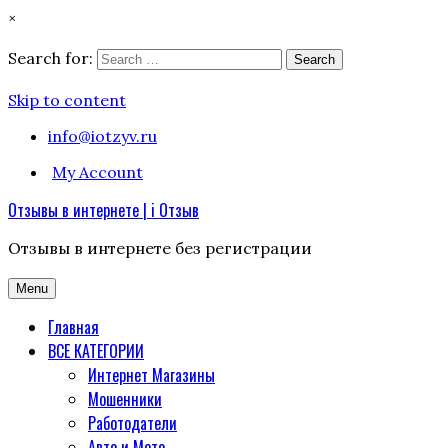
×
Search for:
Search
Skip to content
info@iotzyv.ru
My Account
Отзывы в интернете | i Отзыв
Отзывы в интернете без регистрации
Menu
Главная
ВСЕ КАТЕГОРИИ
Интернет Магазины
Мошенники
Работодатели
Авто и Мото