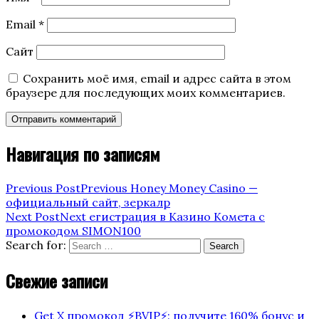
Email
*
Сайт
Сохранить моё имя, email и адрес сайта в этом
браузере для последующих моих комментариев.
Навигация по записям
Previous Post
Previous
Honey Money Casino —
официальный сайт, зеркалр
Next Post
Next
егистрация в Казино Комета с
промокодом SIMON100
Search for:
Search
Свежие записи
Get X промокод ⚡️BVIP⚡️: получите 160% бонус и