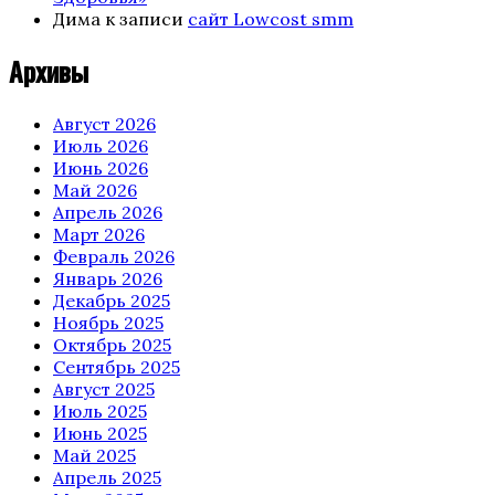
Дима
к записи
сайт Lowcost smm
Архивы
Август 2026
Июль 2026
Июнь 2026
Май 2026
Апрель 2026
Март 2026
Февраль 2026
Январь 2026
Декабрь 2025
Ноябрь 2025
Октябрь 2025
Сентябрь 2025
Август 2025
Июль 2025
Июнь 2025
Май 2025
Апрель 2025