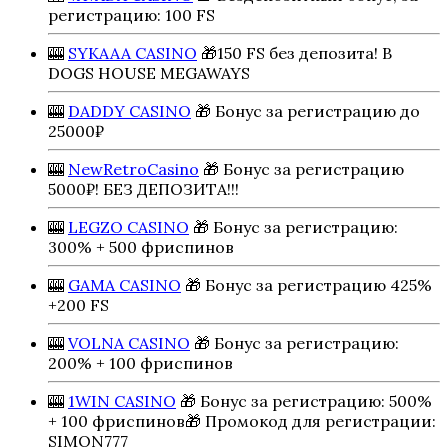
регистрацию: 100 FS
🎰
SYKAAA CASINO
🎁150 FS без депозита! В
DOGS HOUSE MEGAWAYS
🎰
DADDY CASINO
🎁 Бонус за регистрацию до
25000₽
🎰
NewRetroCasino
🎁 Бонус за регистрацию
5000₽! БЕЗ ДЕПОЗИТА!!!
🎰
LEGZO CASINO
🎁 Бонус за регистрацию:
300% + 500 фриспинов
🎰
GAMA CASINO
🎁 Бонус за регистрацию 425%
+200 FS
🎰
VOLNA CASINO
🎁 Бонус за регистрацию:
200% + 100 фриспинов
🎰
1WIN CASINO
🎁 Бонус за регистрацию: 500%
+ 100 фриспинов🎁 Промокод для регистрации:
SIMON777