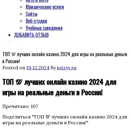
Юридические услуги
Сайты
Веб-студии
Учебные заведения
ДОБАВИТЬ ОТЗЫВ
ТОП 💯 лучших онлайн казино 2024 для игры на реальные деньги
в России!
Posted on
19.12.2024
By
iotzyv.ru
ТОП 💯 лучших онлайн казино 2024 для
игры на реальные деньги в России!
Прочитано:
107
Поделиться "ТОП 💯 лучших онлайн казино 2024 для
игры на реальные деньги в России!"