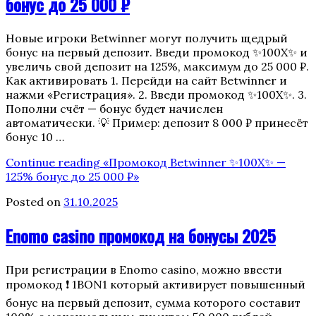
бонус до 25 000 ₽
Новые игроки Betwinner могут получить щедрый
бонус на первый депозит. Введи промокод ✨100X✨ и
увеличь свой депозит на 125%, максимум до 25 000 ₽.
Как активировать 1. Перейди на сайт Betwinner и
нажми «Регистрация». 2. Введи промокод ✨100X✨. 3.
Пополни счёт — бонус будет начислен
автоматически. 💡 Пример: депозит 8 000 ₽ принесёт
бонус 10 …
Continue reading
«Промокод Betwinner ✨100X✨ —
125% бонус до 25 000 ₽»
Posted on
31.10.2025
Enomo casino промокод на бонусы 2025
При регистрации в Enomo casino, можно ввести
промокод ❗️ 1BON1 который активирует повышенный
бонус на первый депозит, сумма которого составит