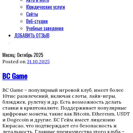
Юридические услуги
Сайты
Веб-студии
Учебные заведения
ДОБАВИТЬ ОТЗЫВ
Месяц:
Октябрь 2025
Posted on
31.10.2025
BC Game
BC Game – популярный игровой клуб, имеет более
10тис развлечений, включая слоты, лайв-игры,
блэкджек, рулетку и др. Есть возможность делать
ставки в криптовалюте. Поддерживает популярные
цифровые монеты, такие как Bitcoin, Ethereum, USDT
и Dogecoin и другие. БС Гейм имеет лицензию
Кюрасао, что подтверждает его безопасность и
легальность. Главные преимущества этого клуба –