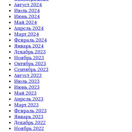
Август 2024
Июль 2024
Июнь 2024
Май 2024
Апрель 2024
Март 2024
Февраль 2024
Январь 2024
Декабрь 2023
Ноябрь 2023
Октябрь 2023
Сентябрь 2023
Август 2023
Июль 2023
Июнь 2023
Май 2023
Апрель 2023
Март 2023
Февраль 2023
Январь 2023
Декабрь 2022
Ноябрь 2022