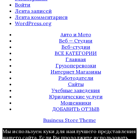
Войти
Лента записей
Лента комментариев
WordPress.org
Авто и Мото
Веб — Студии
Веб-студии
ВСЕ КАТЕГОРИИ
Главная
Грузоперевозки
Интернет Магазины
Работодатели
Сайты
Учебные заведения
Юридические услуги
Мошенники
ДОБАВИТЬ ОТЗЫВ
Business Store Theme
Мы используем куки для наилучшего представления
нашего сайта. Если Вы продолжите использовать