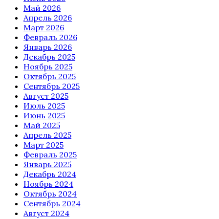
Май 2026
Апрель 2026
Март 2026
Февраль 2026
Январь 2026
Декабрь 2025
Ноябрь 2025
Октябрь 2025
Сентябрь 2025
Август 2025
Июль 2025
Июнь 2025
Май 2025
Апрель 2025
Март 2025
Февраль 2025
Январь 2025
Декабрь 2024
Ноябрь 2024
Октябрь 2024
Сентябрь 2024
Август 2024