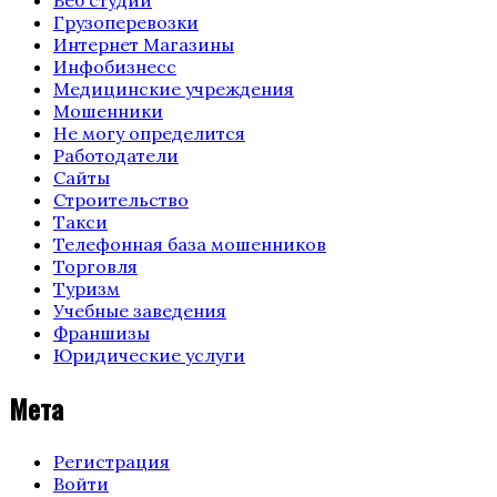
Грузоперевозки
Интернет Магазины
Инфобизнесс
Медицинские учреждения
Мошенники
Не могу определится
Работодатели
Сайты
Строительство
Такси
Телефонная база мошенников
Торговля
Туризм
Учебные заведения
Франшизы
Юридические услуги
Мета
Регистрация
Войти