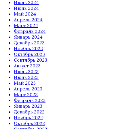
Июль 2024
Июнь 2024
Май 2024
Апрель 2024
Март 2024
Февраль 2024
Январь 2024
Декабрь 2023
Ноябрь 2023
Октябрь 2023
Сентябрь 2023
Август 2023
Июль 2023
Июнь 2023
Май 2023
Апрель 2023
Март 2023
Февраль 2023
Январь 2023
Декабрь 2022
Ноябрь 2022
Октябрь 2022