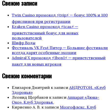
записям
Свежие записи
Twin Casino промокод ⚡️tvip⚡️ — бонус 100% и 100
фриспинов при регистрации
Kraken Casino промокод ⚡️tcas⚡️ —
приветственный бонус для новых
пользователей
Шифр Воды
Фестиваль VK Fest Питер — Большие фестивали
всегда дарят особенные эмоции
Admiral X промокод ⚡️1bon1⚡️ — приветственный
пакет для новых игроков
Свежие комментарии
Елизаров Дмитрий
к записи
АНДРОТОН. «Клуб
Здоровья»
Леонид Щербаков
к записи
Аппарат «Дюна-
Око». Клуб Здоровья.
Кириенко А. В.
к записи
Мозгофлекс. Клуб