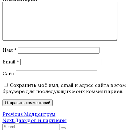
Имя
*
Email
*
Сайт
Сохранить моё имя, email и адрес сайта в этом
браузере для последующих моих комментариев.
Навигация
Previous
Previous
Медцентрум
Post
Next
Next
Давыдов и партнеры
по
Post
Search
Search
for: