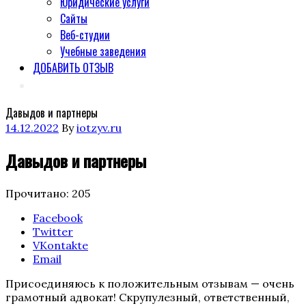
Юридические услуги
Сайты
Веб-студии
Учебные заведения
ДОБАВИТЬ ОТЗЫВ
Давыдов и партнеры
Posted
14.12.2022
By
iotzyv.ru
on
Давыдов и партнеры
Прочитано:
205
Поделиться
Facebook
"Давыдов
Twitter
и
VKontakte
партнеры"
Email
Присоединяюсь к положительным отзывам — очень
грамотный адвокат! Скрупулезный, ответственный,