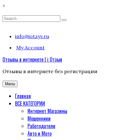
×
Search
Search
for:
Skip
info@iotzyv.ru
to
My Account
content
Отзывы в интернете | i Отзыв
Отзывы в интернете без регистрации
Menu
Главная
ВСЕ КАТЕГОРИИ
Интернет Магазины
Мошенники
Работодатели
Авто и Мото