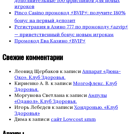
дополнительные 100 фриспинов для новых
игроков
Pinco Casino промокод ⚡️BVIP⚡️: получите 180%
бонус на первый депозит
Регистрация в Азино 777 по промокоду ⚡️azvip⚡️
— приветственный бонус новым игрокам
Промокод Ева Казино ⚡️BVIP⚡️
Свежие комментарии
Леонид Щербаков
к записи
Аппарат «Дюна-
Око». Клуб Здоровья.
Кириенко А. В.
к записи
Мозгофлекс. Клуб
Здоровья.
Моргунова Светлана
к записи
Ампулы
«Оданол». Клуб Здоровья.
Игорь Лебедев
к записи
Хондронью. «Клуб
Здоровья»
Дима
к записи
сайт Lowcost smm
Архивы