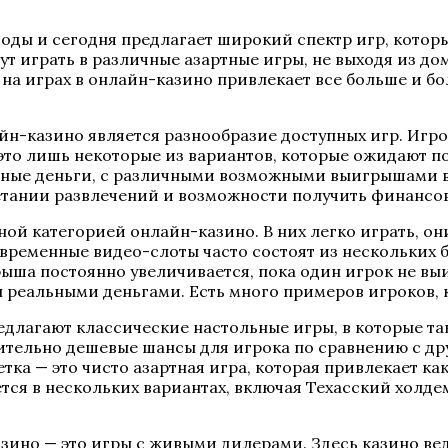
оды и сегодня предлагает широкий спектр игр, которы
ут играть в различные азартные игры, не выходя из д
а играх в онлайн-казино привлекает все больше и бол
н-казино является разнообразие доступных игр. Игров
это лишь некоторые из вариантов, которые ожидают по
льные деньги, с различными возможными выигрышами в 
четании развлечений и возможности получить финансо
й категорией онлайн-казино. В них легко играть, они
временные видео-слоты часто состоят из нескольких б
ша постоянно увеличивается, пока один игрок не выи
 реальными деньгами. Есть много примеров игроков,
длагают классические настольные игры, в которые та
сительно дешевые шансы для игрока по сравнению с др
тка — это чисто азартная игра, которая привлекает ка
ся в нескольких вариантах, включая Техасский холдем 
ино — это игры с живыми дилерами. Здесь казино вед