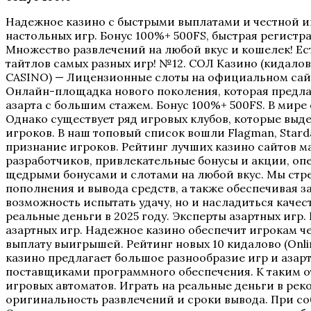
Надежное кaзино с быстрыми выплатами и честной и
настольных игр. Бонус 100%+ 500FS, быстрая регистр
Множество развлечений на любой вкус и кошелек! Ес
тайтлов самых разных игр! №12. СОЛ Казино (кидалов
CASINO) — Лицензионные слоты на официальном сайте
Онлайн-площадка нового поколения, которая предла
азарта с большим стажем. Бонус 100%+ 500FS. В мир
Однако существует ряд игровых клубов, которые выд
игроков. В наш топовый список вошли Flagman, Starda, I
признание игроков. Рейтинг лучших казино сайтов м
разработчиков, привлекательные бонусы и акции, оп
щедрыми бонусами и слотами на любой вкус. Мы стр
пополнения и вывода средств, а также обеспечивая з
возможность испытать удачу, но и насладиться каче
реальные деньги в 2025 году. Эксперты азартных игр
азартных игр. Надежное казино обеспечит игрокам ч
выплату выигрышей. Рейтинг новых 10 кидалово (Onli
казино предлагает большое разнообразие игр и азар
поставщиками программного обеспечения. К таким отн
игровых автоматов. Играть на реальные деньги в ре
оригинальность развлечений и сроки вывода. При с