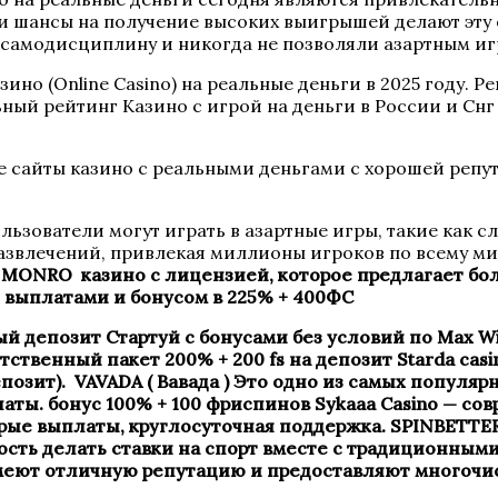
и шансы на получение высоких выигрышей делают эту о
 самодисциплину и никогда не позволяли азартным иг
Online Casino) на реальные деньги в 2025 году. Рейт
ный рейтинг Казино с игрой на деньги в России и Снг
сайты казино с реальными деньгами с хорошей репута
зователи могут играть в азартные игры, такие как сло
звлечений, привлекая миллионы игроков по всему ми
‎игры.‏ ‎MONRO‏ ‎Casino‏ ‎с ‎привлекательными‏ ‎быстрыми ‎выплатами‏ ‎и ‎бонусом‏ ‎в ‎225% ‎+‏ ‎400ФС
ый депозит Стартуй с бонусами без условий по Max W
‎онлайн ‎с‏ ‎хорошей ‎репутацией‏ ‎в‏ ‎России ‎дарит ‎приветственный‏ ‎пакет ‎200%‏ ‎+ ‎200 ‎fs ‎на‏ ‎депозит
Starda ‎casino казино ‎о
‎2023 ‎году‏ ‎(приветственный ‎пакет ‎200% ‎+‏ ‎200‏ ‎fs‏ ‎на ‎депозит).‏ ‎
VAVADA ( Вавада‏ ‎) Это ‎одно‏ ‎из ‎самых ‎популярных‏ ‎онлайн‏ ‎казино‏ ‎России. ‎Они‏ ‎предлагают
‎широкий‏ ‎выбор ‎игр,‏ ‎высокие‏ ‎бонусы ‎и‏ ‎быстрые ‎выплаты. ‎бонус ‎100% ‎+‏ ‎100 ‎фриспинов
Sykaaa Casino — со
стрые выплаты, круглосуточная поддержка.
SPINBETTER ‎(Спинбеттер‏ ‎Кази