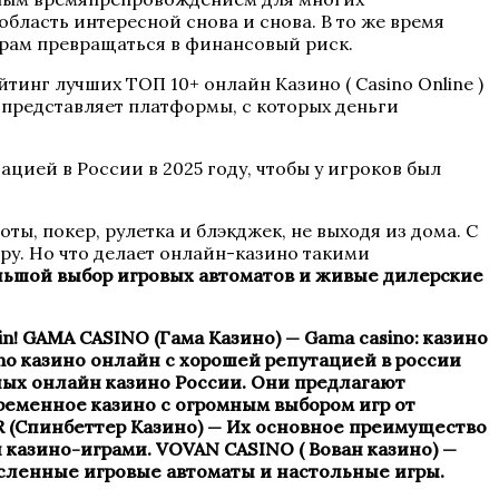
бласть интересной снова и снова. В то же время
рам превращаться в финансовый риск.
инг лучших ТОП 10+ онлайн Казино ( Casino Online )
 представляет платформы, с которых деньги
цией в России в 2025 году, чтобы у игроков был
ты, покер, рулетка и блэкджек, не выходя из дома. С
ру. Но что делает онлайн-казино такими
in!
GAMA‏ ‎CASINO (Гама‏ ‎Казино)‏ ‎— ‎Gama ‎casino: ‎казино‏
нлайн ‎с‏ ‎хорошей‏ ‎репутацией ‎в ‎россии‏
временное казино с огромным выбором игр от
но) ‎— ‎Их ‎основное ‎преимущество‏
‎заключается ‎в‏ ‎том,‏ ‎что ‎они ‎предоставляют ‎возможность‏ ‎делать ‎ставки‏ ‎на ‎спорт ‎вместе ‎с‏ ‎традиционными‏ ‎казино-играми.
VOVAN‏ ‎CASINO ( Вован‏ ‎казино)‏ ‎—