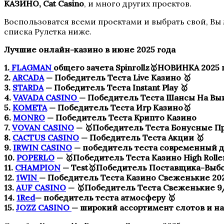
КАЗИНО, Cat Casino
, и много других проектов.
России
без
Воспользоватся всеми проектами и выбрать свой, Вы 
верификации"
списка Рулетка ниже.
Лучшие онлайн-казино в июне 2025 года
1.
FLAGMAN
общего зачета Spinrollz🥇НОВИНКА 2025 
2.
ARCADA
— Победитель Теста Live Казино 🥇
3.
STARDA
— Победитель Теста Instant Play 🥇
4.
VAVADA CASINO
— Победитель Теста Шансы На Вы
5.
KOMETA
— Победитель Теста Игр Казино🥇
6.
MONRO
— Победитель Теста Крипто Казино
7.
VOVAN CASINO
— 🥇Победитель Теста Бонусные П
8.
CACTUS CASINO
— Победитель Теста Акции 🥇
9.
IRWIN CASINO
— победитель теста современный д
10.
POPERLO
— 🥇Победитель Теста Казино High Rolle
11.
CHAMPION
— Test🥇Победитель Поставщика-Выб
12.
1WIN
— Победитель Теста Казино Свеженькие 20
13.
AUF CASINO
— 🥇Победитель Теста Свеженькие 9
14.
1Red
— победитель теста атмосферу 🥇
15.
JOZZ CASINO
— широкий ассортимент слотов и на