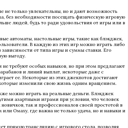
е не только увлекательны, но и дают возможность
ома, без необходимости посещать физическую игровую
ьше людей, будь то ради удовольствия от игры или в
ые автоматы, настольные игры, такие как блэкджек,
льзователи. В каждую из этих игр можно играть либо
зависимости от типа игры и суммы ставки. Его
вую выгоду.
 не требуют особых навыков, но при этом предлагают
арабанов и линий выплат, некоторые даже с
грает ее. Некоторые из этих джекпотов достигают
 которые изменили свою жизнь одним вращением.
кже можно играть на реальные деньги. Блэкджек
угими азартными играми при условии, что человек
к новичков, так и профессионалов своей простотой в
или Омаху, где важна не только удача, но и навыки и
ет прямую трансляцию с игрового стола, позволяя