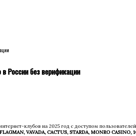
кации
 в России без верификации
интернет-клубов на 2025 год с доступом пользователей
FLAGMAN, VAVADA, CACTUS, STARDA, MONRO CASINO, 