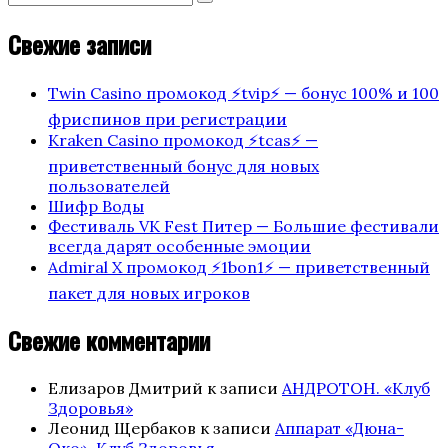
Search
for:
записям
Свежие записи
Twin Casino промокод ⚡️tvip⚡️ — бонус 100% и 100
фриспинов при регистрации
Kraken Casino промокод ⚡️tcas⚡️ —
приветственный бонус для новых
пользователей
Шифр Воды
Фестиваль VK Fest Питер — Большие фестивали
всегда дарят особенные эмоции
Admiral X промокод ⚡️1bon1⚡️ — приветственный
пакет для новых игроков
Свежие комментарии
Елизаров Дмитрий
к записи
АНДРОТОН. «Клуб
Здоровья»
Леонид Щербаков
к записи
Аппарат «Дюна-