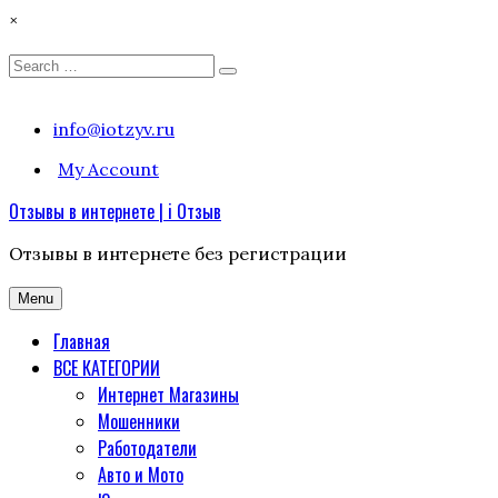
×
Search
Search
for:
Skip
info@iotzyv.ru
to
My Account
content
Отзывы в интернете | i Отзыв
Отзывы в интернете без регистрации
Menu
Главная
ВСЕ КАТЕГОРИИ
Интернет Магазины
Мошенники
Работодатели
Авто и Мото