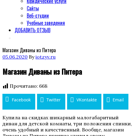
Юридические услуги
Сайты
Веб-студии
Учебные заведения
ДОБАВИТЬ ОТЗЫВ
Магазин Диваны из Питера
Posted
05.06.2020
By
iotzyv.ru
on
Магазин Диваны из Питера
Прочитано:
668
Facebook
Twitter
VKontakte
Email
Купила на скидках шикарный малогабаритный
диван для детской комнаты, три положения спинки,
очень удобный и качественный. Вообще, магазин
Диваны из Питера приятно удивил своим