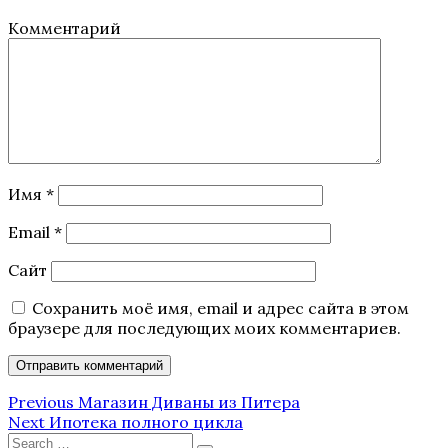
Комментарий
Имя
*
Email
*
Сайт
Сохранить моё имя, email и адрес сайта в этом
браузере для последующих моих комментариев.
Навигация
Previous
Previous
Магазин Диваны из Питера
Post
Next
Next
Ипотека полного цикла
по
Post
Search