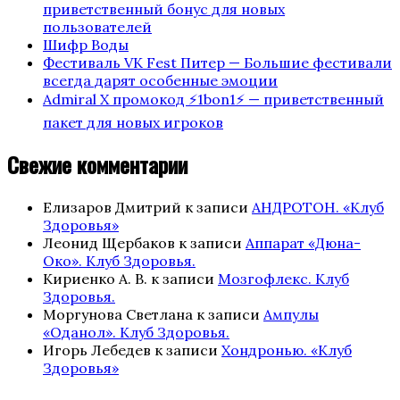
приветственный бонус для новых
пользователей
Шифр Воды
Фестиваль VK Fest Питер — Большие фестивали
всегда дарят особенные эмоции
Admiral X промокод ⚡️1bon1⚡️ — приветственный
пакет для новых игроков
Свежие комментарии
Елизаров Дмитрий
к записи
АНДРОТОН. «Клуб
Здоровья»
Леонид Щербаков
к записи
Аппарат «Дюна-
Око». Клуб Здоровья.
Кириенко А. В.
к записи
Мозгофлекс. Клуб
Здоровья.
Моргунова Светлана
к записи
Ампулы
«Оданол». Клуб Здоровья.
Игорь Лебедев
к записи
Хондронью. «Клуб
Здоровья»