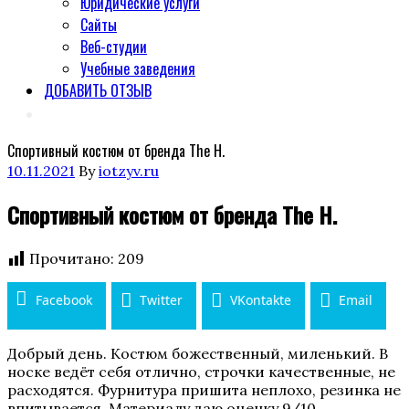
Юридические услуги
Сайты
Веб-студии
Учебные заведения
ДОБАВИТЬ ОТЗЫВ
Спортивный костюм от бренда The H.
Posted
10.11.2021
By
iotzyv.ru
on
Спортивный костюм от бренда The H.
Прочитано:
209
Facebook
Twitter
VKontakte
Email
‌Добрый день. Костюм божественный, миленький. В
носке ведёт себя отлично, строчки качественные, не
расходятся. Фурнитура пришита неплохо, резинка не
впитывается. Материалу даю оценку 9/10.