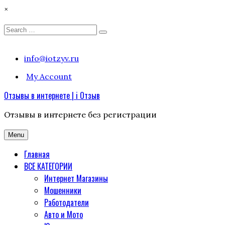
×
Search
Search
for:
Skip
info@iotzyv.ru
to
My Account
content
Отзывы в интернете | i Отзыв
Отзывы в интернете без регистрации
Menu
Главная
ВСЕ КАТЕГОРИИ
Интернет Магазины
Мошенники
Работодатели
Авто и Мото