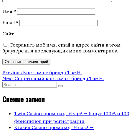
Имя
*
Email
*
Сайт
Сохранить моё имя, email и адрес сайта в этом
браузере для последующих моих комментариев.
Навигация
Previous
Previous
Костюм от бренда The H.
Post
Next
Next
Спортивный костюм от бренда The H.
по
Post
Search
Search
for:
записям
Свежие записи
Twin Casino промокод ⚡️tvip⚡️ — бонус 100% и 100
фриспинов при регистрации
Kraken Casino промокод ⚡️tcas⚡️ —