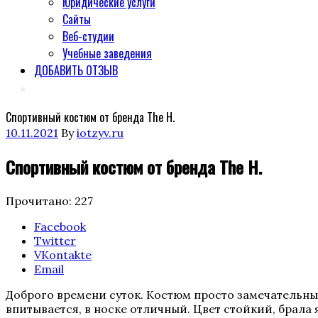
Юридические услуги
Сайты
Веб-студии
Учебные заведения
ДОБАВИТЬ ОТЗЫВ
Спортивный костюм от бренда The H.
Posted
10.11.2021
By
iotzyv.ru
on
Спортивный костюм от бренда The H.
Прочитано:
227
Поделиться
Facebook
"Спортивный
Twitter
костюм
VKontakte
от
Email
бренда
Доброго времени суток. Костюм просто замечательны
The
впитывается, в носке отличный. Цвет стойкий, брала
H."