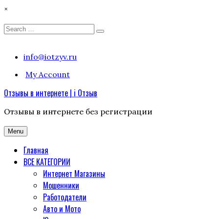
×
Search
Search
for:
Skip
info@iotzyv.ru
to
My Account
content
Отзывы в интернете | i Отзыв
Отзывы в интернете без регистрации
Menu
Главная
ВСЕ КАТЕГОРИИ
Интернет Магазины
Мошенники
Работодатели
Авто и Мото