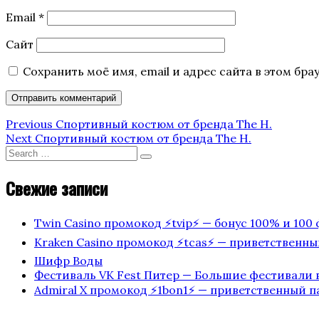
Email
*
Сайт
Сохранить моё имя, email и адрес сайта в этом б
Навигация
Previous
Previous
Спортивный костюм от бренда The H.
Post
Next
Next
Спортивный костюм от бренда The H.
по
Post
Search
Search
for:
записям
Свежие записи
Twin Casino промокод ⚡️tvip⚡️ — бонус 100% и 1
Kraken Casino промокод ⚡️tcas⚡️ — приветственн
Шифр Воды
Фестиваль VK Fest Питер — Большие фестивали 
Admiral X промокод ⚡️1bon1⚡️ — приветственный 